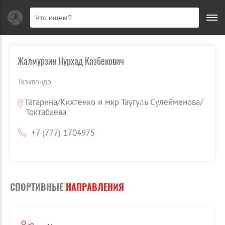
Жалмурзин Нурхад Казбекович
Тхэквондо
Гагарина/Кихтенко и мкр Таугуль Сулейменова/
Токтабаева
+7 (777) 1704975
СПОРТИВНЫЕ
НАПРАВЛЕНИЯ