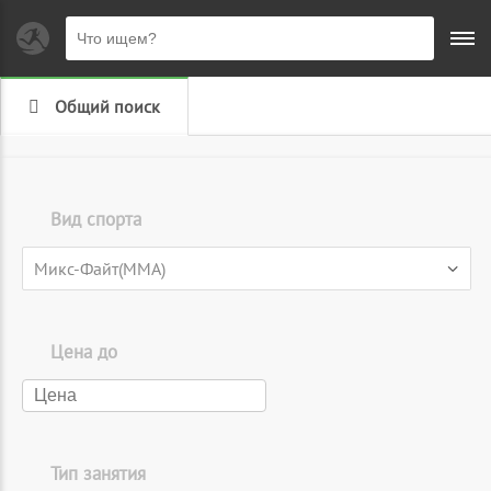
Общий поиск
Вид спорта
▾
Микс-Файт(MMA)
Цена до
Тип занятия