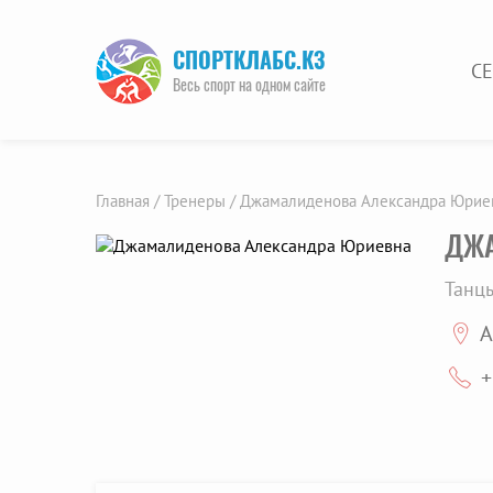
СПОРТКЛАБС.КЗ
С
Весь спорт на одном сайте
Главная /
Тренеры /
Джамалиденова Александра Юрие
ДЖА
Танц
А
+