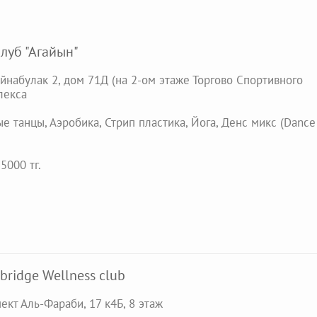
луб "Агайын"
йнабулак 2, дом 71Д (на 2-ом этаже Торгово Спортивного
лекса
е танцы, Аэробика, Стрип пластика, Йога, Денс микс (Dance
5000 тг.
bridge Wellness club
пект Аль-Фараби, 17 к4Б​, 8 этаж