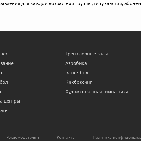
авления для каждой возрастной группы, типу занятий, абонем
нес
Тренажерные залы
авание
Аэробика
нцы
Баскетбол
бол
Кикбоксинг
с
Художественная гимнастика
а центры
ате
Рекломодателям
Контакты
Политика конфиденциа