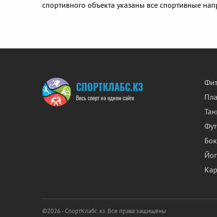
спортивного объекта указаны все спортивные напр
Фит
СПОРТКЛАБС.КЗ
Пл
Весь спорт на одном сайте
Та
Фут
Бок
Йог
Кар
©2026 - СпортКлабс.кз. Все права защищены