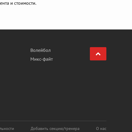
ента и стоимости.
Волейбол
Микс-файт
льности
Добавить секцию/тренера
О нас