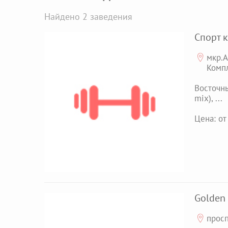
Найдено 2 заведения
Спорт к
мкр.А
Комп
Восточны
mix), ...
Цена: от 
Golden 
​прос