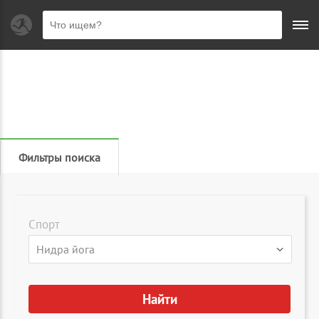
Фильтры поиска
Спорт
▾
Нидра йога
Найти