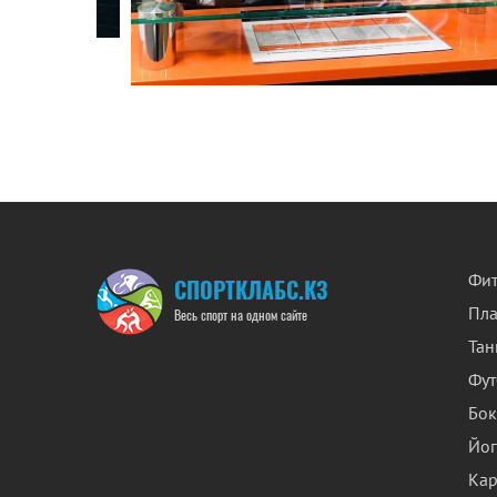
Фит
СПОРТКЛАБС.КЗ
Пл
Весь спорт на одном сайте
Та
Фут
Бок
Йог
Кар