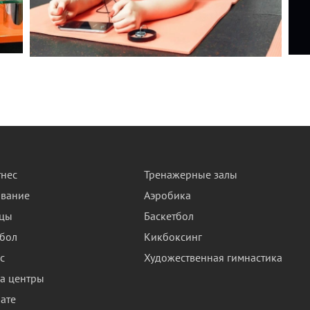
нес
Тренажерные залы
авание
Аэробика
нцы
Баскетбол
бол
Кикбоксинг
с
Художественная гимнастика
а центры
ате